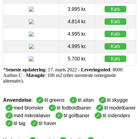
3.995 kr.
Køb
4.814 kr.
Køb
4.995 kr.
Køb
4.995 kr.
Køb
5.700 kr.
Køb
*
Seneste opdatering
: 17. marts 2022 -
Leveringssted
: 8000
Aarhus C -
Mængde
: 100 m2 (eller nærmeste omregnede
alternativ).
Anvendelse
:
til greens
til altan
til skygge
med blomster
til fodboldbaner
til modelbaner
med mikrokløver
til golfbaner
til indendørs
til tag
til haver