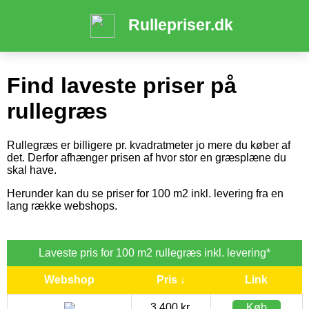
Rullepriser.dk
Find laveste priser på
rullegræs
Rullegræs er billigere pr. kvadratmeter jo mere du køber af
det. Derfor afhænger prisen af hvor stor en græsplæne du
skal have.
Herunder kan du se priser for 100 m2 inkl. levering fra en
lang række webshops.
Laveste pris for 100 m2 rullegræs inkl. levering*
Webshop
Pris ↓
Link
3.400 kr.
Køb