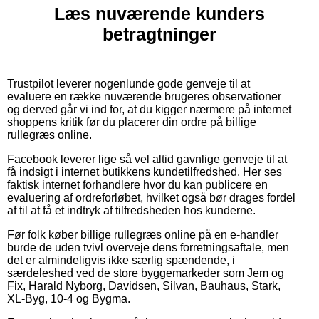
Læs nuværende kunders
betragtninger
Trustpilot leverer nogenlunde gode genveje til at
evaluere en række nuværende brugeres observationer
og derved går vi ind for, at du kigger nærmere på internet
shoppens kritik før du placerer din ordre på billige
rullegræs online.
Facebook leverer lige så vel altid gavnlige genveje til at
få indsigt i internet butikkens kundetilfredshed. Her ses
faktisk internet forhandlere hvor du kan publicere en
evaluering af ordreforløbet, hvilket også bør drages fordel
af til at få et indtryk af tilfredsheden hos kunderne.
Før folk køber billige rullegræs online på en e-handler
burde de uden tvivl overveje dens forretningsaftale, men
det er almindeligvis ikke særlig spændende, i
særdeleshed ved de store byggemarkeder som Jem og
Fix, Harald Nyborg, Davidsen, Silvan, Bauhaus, Stark,
XL-Byg, 10-4 og Bygma.