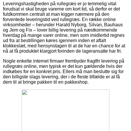
Leveringshastigheden på rullegræs er jo temmelig vital
forudsat vi skal bruge varerne om kort tid, så derfor er det
fuldkommen centralt at man kigger nærmere på den
forventede leveringstid ved rullegræs. En række online
virksomheder – herunder Harald Nyborg, Silvan, Bauhaus
og Jem og Fix – lover billig levering på næstkommende
hverdag på mange varer online, men som imidlertid regnes
ud fra at bestillingen køres igennem inden et aftalt
klokkeslæt, med hensynstagen til at de har en chance for at
nå at få produktet klargjort forinden de lageransatte har fri.
Nogle enkelte internet firmaer frembyder fragtfri levering på
rullegræs online, men typisk er det kun gældende hvis der
indkøbes for en konkret pris. Ellers må man beslutte sig for
den billigste slags levering, der i de fleste tilfælde er at få
dem til at bringe pakken til en pakkeshop.