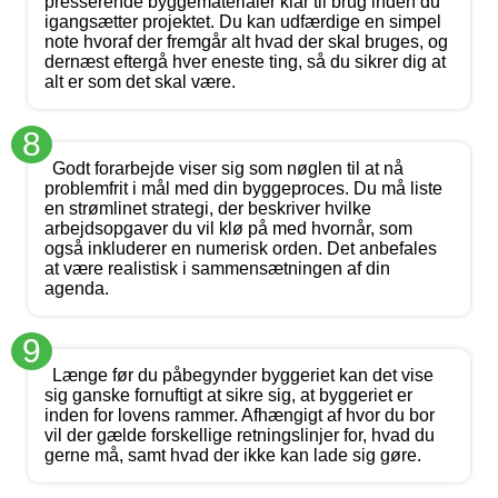
presserende byggematerialer klar til brug inden du
igangsætter projektet. Du kan udfærdige en simpel
note hvoraf der fremgår alt hvad der skal bruges, og
dernæst eftergå hver eneste ting, så du sikrer dig at
alt er som det skal være.
8
Godt forarbejde viser sig som nøglen til at nå
problemfrit i mål med din byggeproces. Du må liste
en strømlinet strategi, der beskriver hvilke
arbejdsopgaver du vil klø på med hvornår, som
også inkluderer en numerisk orden. Det anbefales
at være realistisk i sammensætningen af din
agenda.
9
Længe før du påbegynder byggeriet kan det vise
sig ganske fornuftigt at sikre sig, at byggeriet er
inden for lovens rammer. Afhængigt af hvor du bor
vil der gælde forskellige retningslinjer for, hvad du
gerne må, samt hvad der ikke kan lade sig gøre.