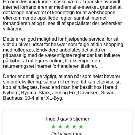
En nem løsning kunne måske være at granske hvorvidt
internet forhandleren er medlem af e-mærket, grundet at
det længe har været et kendetegn for at webshoppen
efterkommer de opstillede regler, samt at internet
forhandleren af og til ses til af specialister der behersker
vilkårene.
Dette er en god mulighed for hjælpende service, for så
vidt du bliver udsat for besvær som følge af din shopping
med rullegræs. Endvidere anbefales det at du er
påpasselig med de væsentligste regler der kan influere
på købet af rullegræs online, til eksempel den
returneringsret internet forhandleren tilsikrer.
Derfor er det tillige vigtigt, at man når som helst bevarer
sin ordrekvittering, så man til enhver tid kan eftervise sit
køb af rullegræs, hvad end man har bestilt hos Harald
Nyborg, Bygma, Stark, Jem og Fix, Davidsen, Silvan,
Bauhaus, 10-4 eller XL-Byg.
Inge J gav 5 stjerner
Det virker bare.