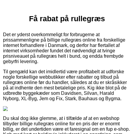
Få rabat på rullegræs
Det er yderst overkommeligt for forbrugerne at
prissammenligne på billige rullegræs online fra forskellige
internet forhandlere i Danmark, og derfor har flertallet af
internet virksomheder fundet det nødvendigt at tvinge
prisniveauet på rullegræs helt i bund, og endda frembyde
gebyrfri levering.
Til gengæld kan det imidlertid være profitabelt at udforske
nogle forskellige webbutikker efter rabatter og tilbud på
rullegræs online før du handler, således at du er skråsikker
på at indhente den mest betalelige pris. Kig ikke blot på de
udbredte byggekæder som Davidsen, Silvan, Harald
Nyborg, XL-Byg, Jem og Fix, Stark, Bauhaus og Bygma.
Du skal dog ikke glemme, at i tilfælde af at en webshop
tilbyder billige rullegræs online for en pris der er enormt
billig, er det undertiden være et faresignal om en fup e-shop.