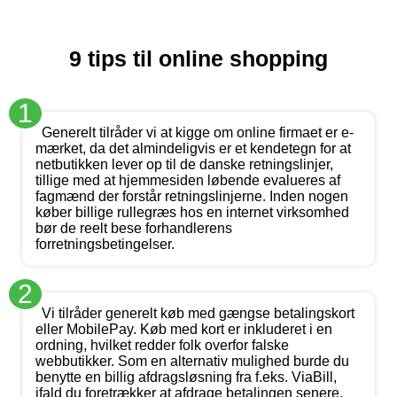
9 tips til online shopping
1
Generelt tilråder vi at kigge om online firmaet er e-
mærket, da det almindeligvis er et kendetegn for at
netbutikken lever op til de danske retningslinjer,
tillige med at hjemmesiden løbende evalueres af
fagmænd der forstår retningslinjerne. Inden nogen
køber billige rullegræs hos en internet virksomhed
bør de reelt bese forhandlerens
forretningsbetingelser.
2
Vi tilråder generelt køb med gængse betalingskort
eller MobilePay. Køb med kort er inkluderet i en
ordning, hvilket redder folk overfor falske
webbutikker. Som en alternativ mulighed burde du
benytte en billig afdragsløsning fra f.eks. ViaBill,
ifald du foretrækker at afdrage betalingen senere.