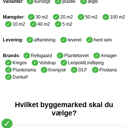
Varianter
:
kunstigt
plastik
ægte
Mængder
:
30 m2
20 m2
50 m2
100 m2
10 m2
40 m2
5 m2
Levering
:
afhentning
leveret
hent selv
Brands
:
Refsgaard
Plantetorvet
Amager
Kingos
Volstrup
LeopoldLindbjerg
Plantorama
Kronjysk
DLF
Prodana
Danturf
Hvilket byggemarked skal du
vælge?
✓