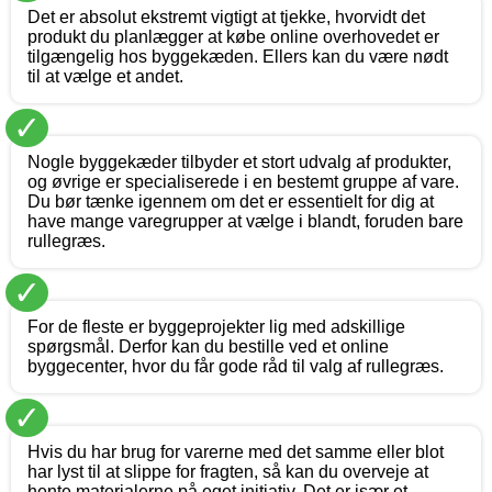
Det er absolut ekstremt vigtigt at tjekke, hvorvidt det
produkt du planlægger at købe online overhovedet er
tilgængelig hos byggekæden. Ellers kan du være nødt
til at vælge et andet.
✓
Nogle byggekæder tilbyder et stort udvalg af produkter,
og øvrige er specialiserede i en bestemt gruppe af vare.
Du bør tænke igennem om det er essentielt for dig at
have mange varegrupper at vælge i blandt, foruden bare
rullegræs.
✓
For de fleste er byggeprojekter lig med adskillige
spørgsmål. Derfor kan du bestille ved et online
byggecenter, hvor du får gode råd til valg af rullegræs.
✓
Hvis du har brug for varerne med det samme eller blot
har lyst til at slippe for fragten, så kan du overveje at
hente materialerne på eget initiativ. Det er især et