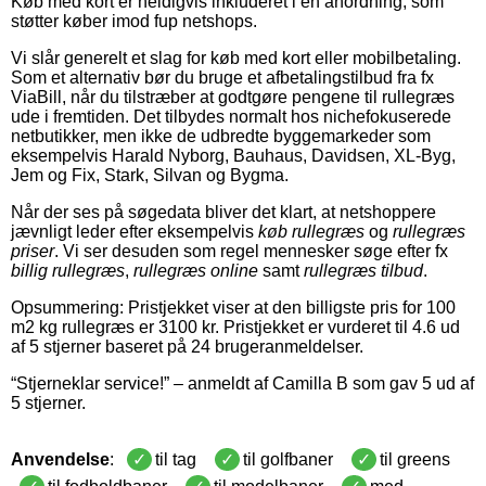
Køb med kort er heldigvis inkluderet i en anordning, som
støtter køber imod fup netshops.
Vi slår generelt et slag for køb med kort eller mobilbetaling.
Som et alternativ bør du bruge et afbetalingstilbud fra fx
ViaBill, når du tilstræber at godtgøre pengene til rullegræs
ude i fremtiden. Det tilbydes normalt hos nichefokuserede
netbutikker, men ikke de udbredte byggemarkeder som
eksempelvis Harald Nyborg, Bauhaus, Davidsen, XL-Byg,
Jem og Fix, Stark, Silvan og Bygma.
Når der ses på søgedata bliver det klart, at netshoppere
jævnligt leder efter eksempelvis
køb rullegræs
og
rullegræs
priser
. Vi ser desuden som regel mennesker søge efter fx
billig rullegræs
,
rullegræs online
samt
rullegræs tilbud
.
Opsummering: Pristjekket viser at den billigste pris for
100
m2
kg
rullegræs
er
3100
kr
.
Pristjekket er vurderet til
4.6
ud
af 5 stjerner baseret på
24
brugeranmeldelser
.
“
Stjerneklar service!
” – anmeldt af
Camilla B
som gav
5
ud af
5
stjerner
.
Anvendelse
:
til tag
til golfbaner
til greens