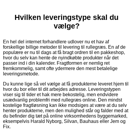
Hvilken leveringstype skal du
vælge?
En hel del internet forhandlere udlover nu et hav af
forskellige billige metoder til levering til rullegræs. En af de
populære er nu til dags at få bragt ordren til en pakkeshop,
hvor du selv kan hente de nyindkøbte produkter når det
passer ind i din kalender. Fragtformen er nemlig ret
fremkommelig, samt ofte ydermere den mest betalelige
leveringsmetode.
Du kunne lige så vel vælge at få produkterne leveret hjem til
hvor du bor eller til dit arbejdes adresse. Leveringstypen
viser sig til tider et hak mere bekostelig, men endvidere
usædvanlig problemfri med rullegræs online. Den mindst
kostelige fragtløsning kan ikke modsiges at være at du selv
henter produkterne, men den mulighed står og falder med at
du befinder dig tæt på online virksomhedens byggemarked,
eksempelvis Harald Nyborg, Silvan, Bauhaus eller Jem og
Fix.