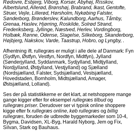
Rødovre, Esbjerg, Viborg, Korsør, Åbyhøj, Risskov,
Albertslund, Allerød, Brønshøj, Brabrand, Ikast, Gentofte,
Struer, Vejle, Lillerød, Hørsholm, Nykøbing Falster,
Sønderborg, Brønderslev, Kalundborg, Aarhus, Tårnby,
Grenaa, Haslev, Hjørring, Roskilde, Solrød Strand,
Frederiksberg, Jyllinge, Næstved, Herlev, Vordingborg,
Holbæk, Rønne, Odense, Slagelse, Silkeborg, Skanderborg,
Højbjerg, Nakskov, Varde, Taastrup, Hobro, og Lyngby, .
Afhentning ift. rullegræs er muligt i alle dele af Danmark: Fyn
(Sydfyn, Østfyn, Vestfyn, Nordfyn, Midtfyn), Jylland
(Sønderjylland, Syddanmark, Sydjylland, Midtjylland,
Nordjylland, Østjylland, Vestjylland) og Sjælland
(Nordsjælland, Falster, Sydsjælland, Vestsjælland,
Hovedstaden, Bornholm, Midtsjælland, Amager,
Østsjælland, Lolland).
Ses der på statistikkerne er det klart, at netshoppere mange
gange kigger efter for eksempel
rullegræs tilbud
og
rullegræs priser
. Derudover ser vi typisk online shoppere
kigge efter fx
rullegræs online
,
køb rullegræs
og
billig
rullegræs
, foruden de udbredte byggemarkeder som 10-4,
Bygma, Davidsen, XL-Byg, Harald Nyborg, Jem og Fix,
Silvan, Stark og Bauhaus.