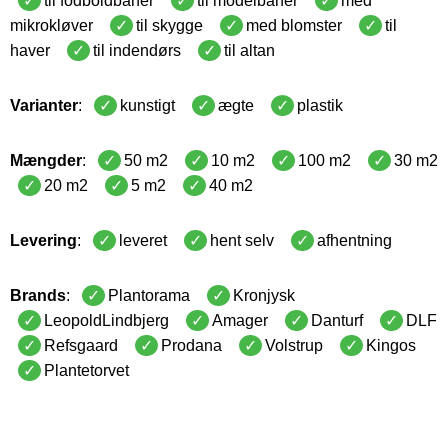
til fodboldbaner
til modelbaner
med
mikrokløver
til skygge
med blomster
til
haver
til indendørs
til altan
Varianter
:
kunstigt
ægte
plastik
Mængder
:
50 m2
10 m2
100 m2
30 m2
20 m2
5 m2
40 m2
Levering
:
leveret
hent selv
afhentning
Brands
:
Plantorama
Kronjysk
LeopoldLindbjerg
Amager
Danturf
DLF
Refsgaard
Prodana
Volstrup
Kingos
Plantetorvet