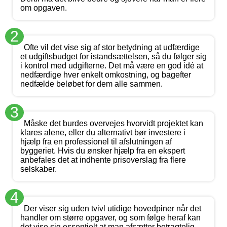
om opgaven.
2
Ofte vil det vise sig af stor betydning at udfærdige
et udgiftsbudget for istandsættelsen, så du følger sig
i kontrol med udgifterne. Det må være en god idé at
nedfærdige hver enkelt omkostning, og bagefter
nedfælde beløbet for dem alle sammen.
3
Måske det burdes overvejes hvorvidt projektet kan
klares alene, eller du alternativt bør investere i
hjælp fra en professionel til afslutningen af
byggeriet. Hvis du ønsker hjælp fra en ekspert
anbefales det at indhente prisoverslag fra flere
selskaber.
4
Der viser sig uden tvivl utidige hovedpiner når det
handler om større opgaver, og som følge heraf kan
det vise sig essentielt at man afsætter betragtelig